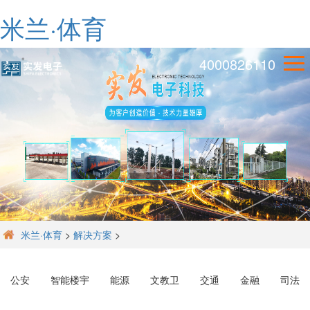
米兰·体育
4000826110
米兰·体育
>
解决方案
>
公安
智能楼宇
能源
文教卫
交通
金融
司法