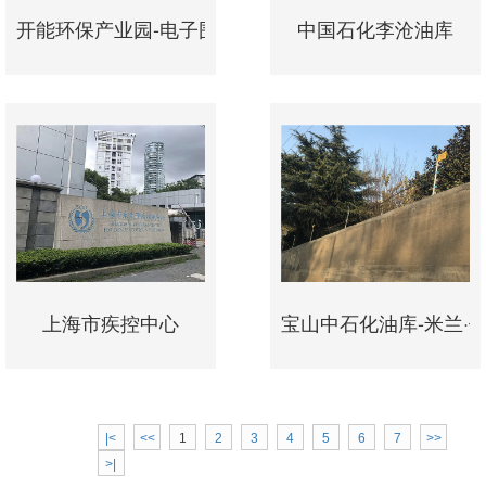
开能环保产业园-电子围栏项目
中国石化李沧油库
上海市疾控中心
宝山中石化油库-米兰·
|<
<<
1
2
3
4
5
6
7
>>
>|