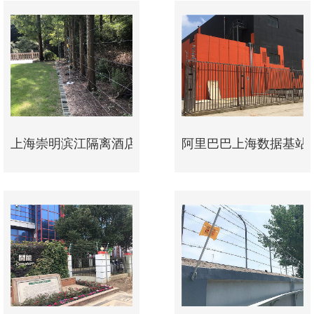
上海崇明滨江隔离酒店高端米兰·体育-米兰（中国） 项
阿里巴巴上海数据基站