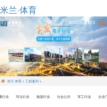
米兰·体育
4000826110
米兰·体育
>
工程案列
>
通行业
司法行业
能源行业
社会公共
军工行业
企业